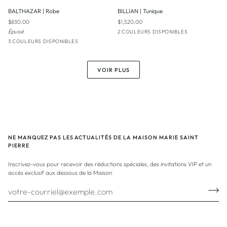
BALTHAZAR
BILLIAN
BALTHAZAR | Robe
BILLIAN | Tunique
|
|
$830.00
$1,520.00
Robe
Tunique
Épuisé
Gris
Rose
2 COULEURS DISPONIBLES
Mixte
Ancien
Brouillard
Noir
Rose
3 COULEURS DISPONIBLES
|
|
|
|
Gris
Rosé
Charbon
Pourpre
VOIR PLUS
NE MANQUEZ PAS LES ACTUALITÉS DE LA MAISON MARIE SAINT
PIERRE
Inscrivez-vous pour recevoir des réductions spéciales, des invitations VIP et un
accès exclusif aux dessous de la Maison