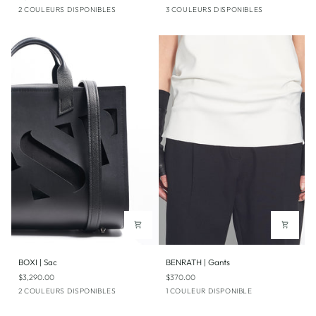
Macro
Micro
Blanc
Noir
Menthe
2 COULEURS DISPONIBLES
3 COULEURS DISPONIBLES
BOXI
BENRATH
BOXI | Sac
BENRATH | Gants
|
|
$3,290.00
$370.00
Sac
Gants
Noir
Noir
Noir
2 COULEURS DISPONIBLES
1 COULEUR DISPONIBLE
|
Blanc