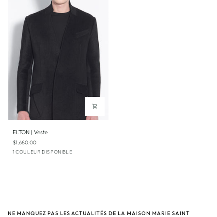
ELTON
ELTON | Veste
|
$1,680.00
Veste
Noir
1 COULEUR DISPONIBLE
NE MANQUEZ PAS LES ACTUALITÉS DE LA MAISON MARIE SAINT